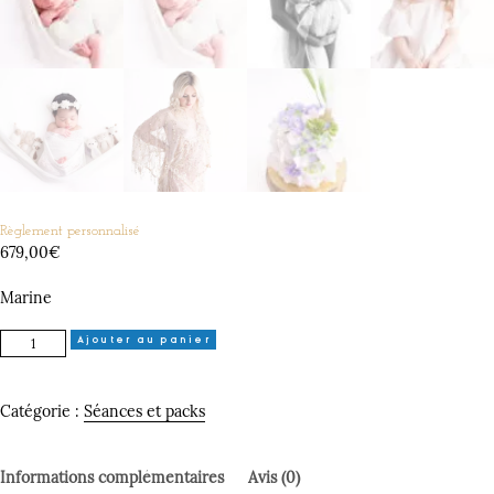
Règlement personnalisé
679,00
€
Marine
quantité
Ajouter au panier
de
Règlement
personnalisé
Catégorie :
Séances et packs
Informations complémentaires
Avis (0)