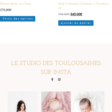
Séance photo au Choix
Pack 2 séances Grossesse + Nouveau-
né
379,00
€
Le
Le
758,00
€
649,00
€
Ce
prix
prix
Choix des options
produit
initial
actuel
Ajouter au panier
a
était :
est :
plusieurs
758,00€.
649,00€.
variations.
Les
options
peuvent
être
LE STUDIO DES TOULOUSAINES
choisies
sur
SUR INSTA
la
page
du
produit